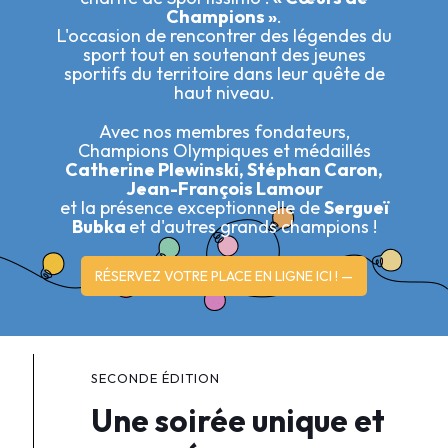
Champions »
.
L'occasion de rencontrer des légendes du
sport tout en soutenant des jeunes
sportifs du territoire dans leur quête de
haut niveau.
Avec nos membres fondateurs,
Champions Olympiques et médaillés
Catherine Plewinski, Stéphan Caron,
Jean-François Lamour
et la présence exceptionnelle de
Sergueï
Bubka
et d'autres grands champions !
RÉSERVEZ VOTRE PLACE EN LIGNE ICI ! —
SECONDE ÉDITION
Une soirée unique et