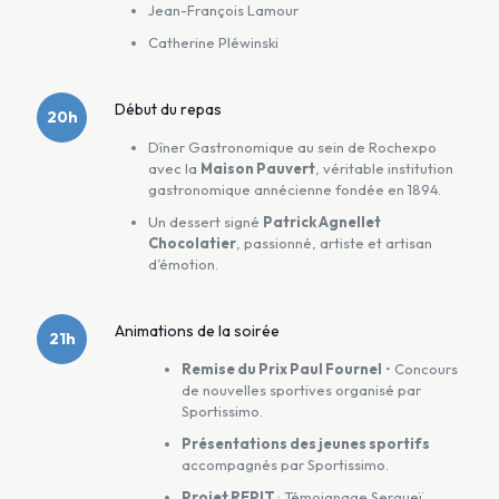
Jean-François Lamour
Catherine Pléwinski
Début du repas
20h
Dîner Gastronomique au sein de Rochexpo
avec la
Maison Pauvert
, véritable institution
gastronomique annécienne fondée en 1894.
Un dessert signé
Patrick Agnellet
Chocolatier
, passionné, artiste et artisan
d’émotion.
Animations de la soirée
21h
Remise du Prix Paul Fournel
• Concours
de nouvelles sportives organisé par
Sportissimo.
Présentations des jeunes sportifs
accompagnés par Sportissimo.
Projet REPIT
: Témoignage Sergueï