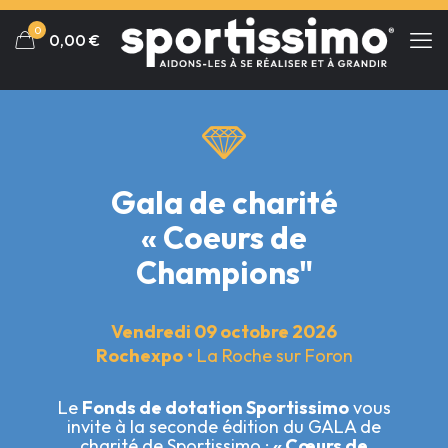
Panneau de gestion des cookies
0
0,00
€
Gala de charité
« Coeurs de
Champions"
Vendredi 09 octobre 2026
Rochexpo
• La Roche sur Foron
Le
Fonds de dotation Sportissimo
vous
invite à la seconde édition du GALA de
charité de Sportissimo :
« Cœurs de