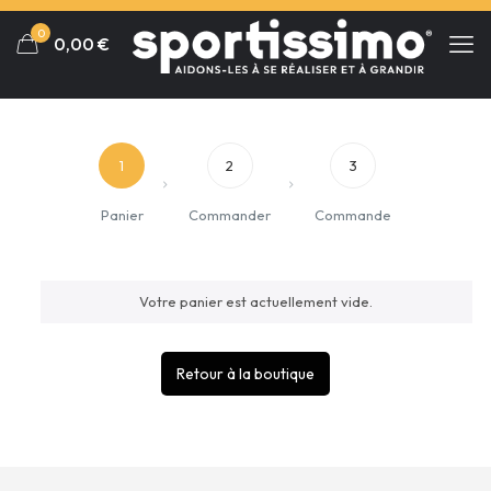
Panneau de gestion des cookies
0
0,00
€
1
2
3
Panier
Commander
Commande
Votre panier est actuellement vide.
Retour à la boutique