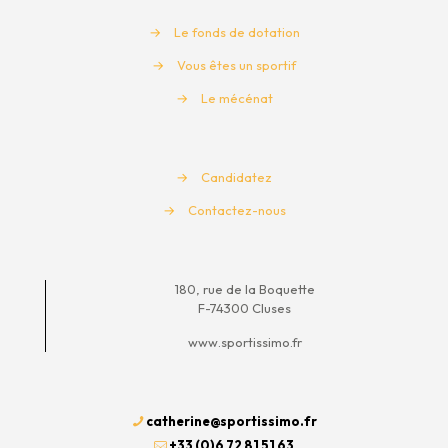
→
Le fonds de dotation
→
Vous êtes un sportif
→
Le mécénat
→
Candidatez
→
Contactez-nous
180, rue de la Boquette
F-74300 Cluses
www.sportissimo.fr
catherine@sportissimo.fr
+33 (0)6 72 81 51 63