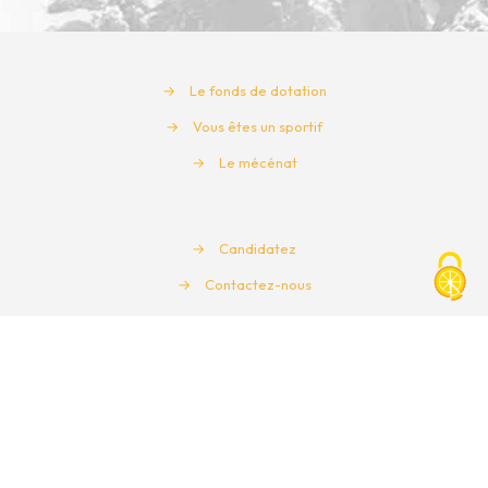
→
Le fonds de dotation
→
Vous êtes un sportif
→
Le mécénat
→
Candidatez
→
Contactez-nous
180, rue de la Boquette
F-74300 Cluses
www.sportissimo.fr